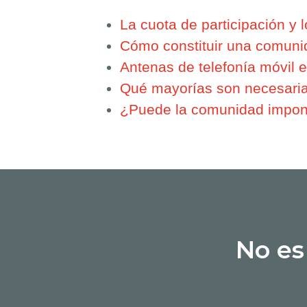
La cuota de participación y 
Cómo constituir una comunid
Antenas de telefonía móvil 
Qué mayorías son necesaria
¿Puede la comunidad impon
No es