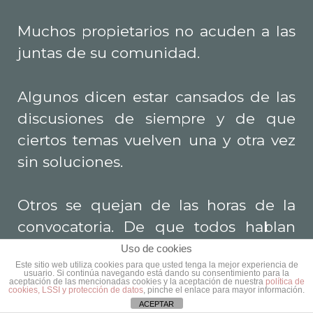
Muchos propietarios no acuden a las
juntas de su comunidad.
Algunos dicen estar cansados de las
discusiones de siempre y de que
ciertos temas vuelven una y otra vez
sin soluciones.
Otros se quejan de las horas de la
convocatoria. De que todos hablan
pero nadie escucha y de la dificultad
Uso de cookies
Este sitio web utiliza cookies para que usted tenga la mejor experiencia de
de entender los temas legales que
usuario. Si continúa navegando está dando su consentimiento para la
aceptación de las mencionadas cookies y la aceptación de nuestra
política de
afectan a la finca.
cookies, LSSI y protección de datos
, pinche el enlace para mayor información.
ACEPTAR